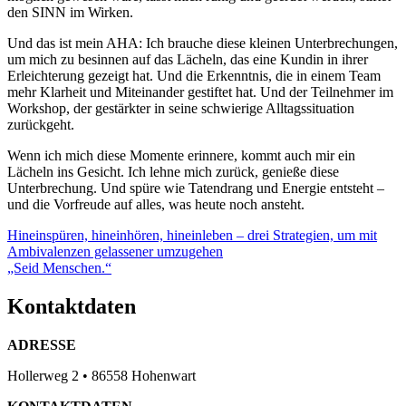
den SINN im Wirken.
Und das ist mein AHA: Ich brauche diese kleinen Unterbrechungen,
um mich zu besinnen auf das Lächeln, das eine Kundin in ihrer
Erleichterung gezeigt hat. Und die Erkenntnis, die in einem Team
mehr Klarheit und Miteinander gestiftet hat. Und der Teilnehmer im
Workshop, der gestärkter in seine schwierige Alltagssituation
zurückgeht.
Wenn ich mich diese Momente erinnere, kommt auch mir ein
Lächeln ins Gesicht. Ich lehne mich zurück, genieße diese
Unterbrechung. Und spüre wie Tatendrang und Energie entsteht –
und die Vorfreude auf alles, was heute noch ansteht.
Beitragsnavigation
Hineinspüren, hineinhören, hineinleben – drei Strategien, um mit
Ambivalenzen gelassener umzugehen
„Seid Menschen.“
Kontaktdaten
ADRESSE
Hollerweg 2 • 86558 Hohenwart