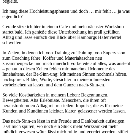
begleite.
Ich mag diese Hochleistungsphasen und doch … mir fehlt … ja was
eigentlich?
Gerade sitze ich hier in einem Cafe und mein nächster Workshop
startet bald. Ich genieße diese Unterbrechung im prall gefüllten
Alltag und lasse einfach den Blick über Hamburgs Hafenviertel
schweifen.
In Zeiten, in denen ich von Training zu Training, von Supervision
zum Coaching fahre, Koffer und Materialtaschen neu
zusammenpacke und mich innerlich vorbereite auf alles, was ansteht
– genau in diesen Zeiten fehlen mir manchmal Momente des
Innehaltens, der Be-Sinn-ung: Mit meinen Sinnen nochmals hören,
nachspüren. Bilder, Worte, Gesichter in meinem Innersten
vorbeiziehen zu lassen und dem Ganzen nach-Sinn-en.
So viele Kostbarkeiten in meinem Leben: Begegnungen.
Bewegtheiten. Aha-Erlebnisse. Menschen, die ihren oft
herausfordernden Alltag mit mir teilen. Impulse, die es für meine
Kunden und Kundinnen leichter, klarer, gelassener werden lassen.
Das nach-Sinn-en lässt in mir Freude und Dankbarkeit aufsteigen,
lässt mich spüren, wo noch ein Stück mehr Wirksamkeit mehr
möglich gewesen wäre, lässt mich ruhig und geerdet werden, stiftet