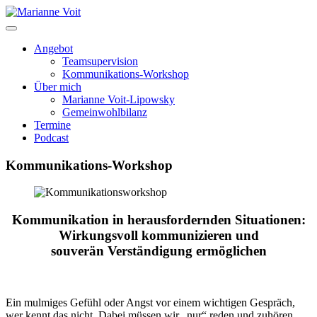
Skip
to
content
Angebot
Teamsupervision
Kommunikations-Workshop
Über mich
Marianne Voit-Lipowsky
Gemeinwohlbilanz
Termine
Podcast
Kommunikations-Workshop
Kommunikation in herausfordernden Situationen:
Wirkungsvoll kommunizieren und
souverän Verständigung ermöglichen
Ein mulmiges Gefühl oder Angst vor einem wichtigen Gespräch,
wer kennt das nicht. Dabei müssen wir „nur“ reden und zuhören.