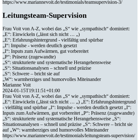
https://www.mariannevoit.de/testimonials/teamsupervision-3/
Leitungsteam-Supervision
Frau Voit von A-Z, wobei das „S“ wie „sympathisch“ dominiert:
„E“: Einwickeln („lässt sich nicht … „)
„E“: Erfahrungshintergrund - vielfältig und spürbar
„I“: Impulse - werden deutlich gesetzt
„I“: Inputs zum Aufwärmen, gut vorbereitet
„P“: Präsenz (zugewandte)
„S“: strukturierte und systematische Herangehensweise
„S“: Situationsanalysen – schnell und präzise
„S“: Schwere – bricht sie auf
„W“: warmherziges und humorvolles Miteinander
Marianne Voit
2024-01-15T19:11:51+01:00
Frau Voit von A-Z, wobei das „S“ wie „sympathisch“ dominiert:
„E“: Einwickeln („lässt sich nicht … „) „E“: Erfahrungshintergrund
- vielfältig und spürbar „I“: Impulse - werden deutlich gesetzt „I“:
Inputs zum Aufwärmen, gut vorbereitet „P“: Präsenz (zugewandte)
„S“: strukturierte und systematische Herangehensweise „S“:
Situationsanalysen – schnell und präzise „S“: Schwere – bricht sie
auf „W“: warmherziges und humorvolles Miteinander
https://www.mariannevoit.de/testimonials/leitungsteam-supervision/