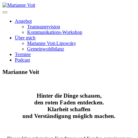
Skip
to
content
Angebot
Teamsupervision
Kommunikations-Workshop
Über mich
Marianne Voit-Lipowsky
Gemeinwohlbilanz
Termine
Podcast
Marianne Voit
Hinter die Dinge schauen,
den roten Faden entdecken.
Klarheit schaffen
und Verständigung möglich machen.