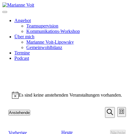
Skip
to
content
Angebot
Teamsupervision
Kommunikations-Workshop
Über mich
Marianne Voit-Lipowsky
Gemeinwohlbilanz
Termine
Podcast
Veranstaltungen
Es sind keine anstehenden Veranstaltungen vorhanden.
Hinweis
Veransta
Vera
Anstehende
Liste
Ansic
Suche
Datum
Suche
Navi
wählen.
und
Veranstaltungen
Heute
Vorherige
Nächste