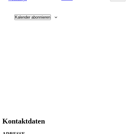
Ansichten
Veransta
Navigati
Kalender abonnieren
Kontaktdaten
ADRESSE