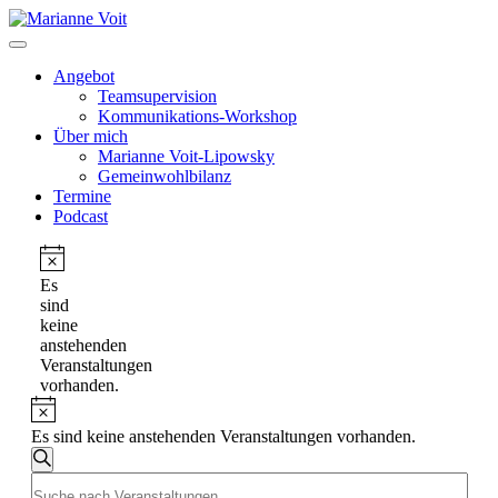
Skip
to
content
Angebot
Teamsupervision
Kommunikations-Workshop
Über mich
Marianne Voit-Lipowsky
Gemeinwohlbilanz
Termine
Podcast
Veranstaltungen
Hinweis
Es
sind
keine
anstehenden
Veranstaltungen
vorhanden.
Hinweis
Es sind keine anstehenden Veranstaltungen vorhanden.
Veranstaltungen
Suche
Bitte
Suche