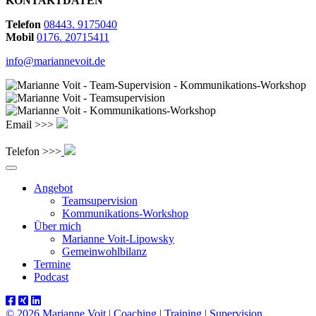
KONTAKTDATEN
Telefon
08443. 9175040
Mobil
0176. 20715411
info@mariannevoit.de
Email >>>
Telefon >>>
Angebot
Teamsupervision
Kommunikations-Workshop
Über mich
Marianne Voit-Lipowsky
Gemeinwohlbilanz
Termine
Podcast
© 2026 Marianne Voit | Coaching | Training | Supervision