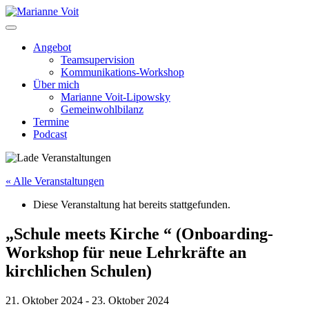
Skip
to
content
Angebot
Teamsupervision
Kommunikations-Workshop
Über mich
Marianne Voit-Lipowsky
Gemeinwohlbilanz
Termine
Podcast
« Alle Veranstaltungen
Diese Veranstaltung hat bereits stattgefunden.
„Schule meets Kirche “ (Onboarding-
Workshop für neue Lehrkräfte an
kirchlichen Schulen)
21. Oktober 2024
-
23. Oktober 2024