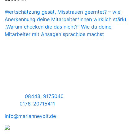
Beitragsnavigation
Wertschätzung gesät, Misstrauen geerntet? – wie
Anerkennung deine Mitarbeiter*innen wirklich stärkt
„Warum checken die das nicht?“ Wie du deine
Mitarbeiter mit Ansagen sprachlos machst
Kontaktdaten
ADRESSE
Hollerweg 2 • 86558 Hohenwart
KONTAKTDATEN
Telefon
08443. 9175040
Mobil
0176. 20715411
info@mariannevoit.de