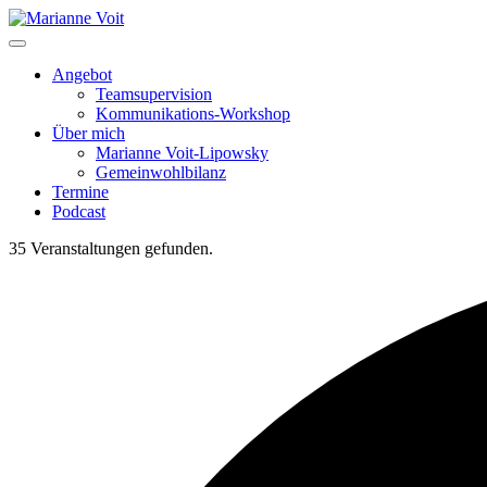
Skip
to
content
Angebot
Teamsupervision
Kommunikations-Workshop
Über mich
Marianne Voit-Lipowsky
Gemeinwohlbilanz
Termine
Podcast
35 Veranstaltungen gefunden.