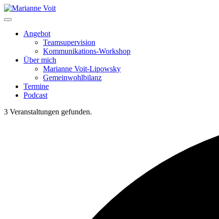
Skip
to
content
Angebot
Teamsupervision
Kommunikations-Workshop
Über mich
Marianne Voit-Lipowsky
Gemeinwohlbilanz
Termine
Podcast
3 Veranstaltungen gefunden.