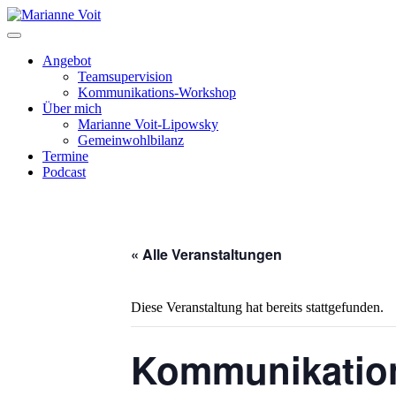
Skip
to
content
Angebot
Teamsupervision
Kommunikations-Workshop
Über mich
Marianne Voit-Lipowsky
Gemeinwohlbilanz
Termine
Podcast
« Alle Veranstaltungen
Diese Veranstaltung hat bereits stattgefunden.
Kommunikation