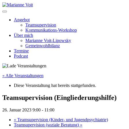
Skip
to
content
Angebot
Teamsupervision
Kommunikations-Workshop
Über mich
Marianne Voit-Lipowsky
Gemeinwohlbilanz
Termine
Podcast
« Alle Veranstaltungen
Diese Veranstaltung hat bereits stattgefunden.
Teamsupervision (Eingliederungshilfe)
26. Januar 2023 9:00
-
11:00
«
Teamsupervision (Kinder- und Jugendpsychiatrie)
Teamsupervision (soziale Beratung)
»