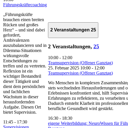
Führungskräftecoaching
„Führungskräfte
brauchen einen breiten
Rücken und großes
Herz“ – und sind dabei
2 Veranstaltungen
25
gefordert,
Ambivalenzen
auszubalancieren und in
2 Veranstaltungen,
25
Dilemma-Situationen
wirkungsvolle
10:00
-
12:00
Entscheidungen zu
Teamsupervision (Offener Ganztag)
treffen und zu vertreten.
25. Februar 2025 10:00
-
12:00
Reflexion ist ein
Teamsupervision (Offener Ganztag)
wichtiger Bestandteil
dieser Tätigkeit und
Wo Menschen in komplexen Zusammenhänge
dient dem persönlichen
stets wechselnden Herausforderungen und o
und fachlichen
Erlebnissen konfrontiert sind, hilft Supervis
Wachstum in dieser
Erfahrungen zu reflektieren, zu verarbeiten 
herausfordernden
Dadurch entsteht Klarheit im professionelle
Aufgabe. Diesen Ort
berufliche Gesundheit wird gestärkt.
bietet Supervision.
16:30
-
18:30
11:45
-
17:30
eigene Weiterbildung: NeuroWissen für Füh
Supervisionen