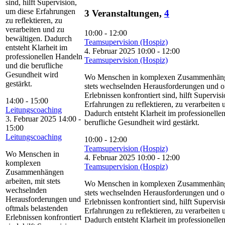
sind, hilft Supervision,
um diese Erfahrungen
3 Veranstaltungen,
4
zu reflektieren, zu
verarbeiten und zu
10:00
-
12:00
bewältigen. Dadurch
Teamsupervision (Hospiz)
entsteht Klarheit im
4. Februar 2025 10:00
-
12:00
professionellen Handeln
Teamsupervision (Hospiz)
und die berufliche
Gesundheit wird
Wo Menschen in komplexen Zusammenhänge
gestärkt.
stets wechselnden Herausforderungen und o
Erlebnissen konfrontiert sind, hilft Supervis
14:00
-
15:00
Erfahrungen zu reflektieren, zu verarbeiten 
Leitungscoaching
Dadurch entsteht Klarheit im professionelle
3. Februar 2025 14:00
-
berufliche Gesundheit wird gestärkt.
15:00
Leitungscoaching
10:00
-
12:00
Teamsupervision (Hospiz)
Wo Menschen in
4. Februar 2025 10:00
-
12:00
komplexen
Teamsupervision (Hospiz)
Zusammenhängen
arbeiten, mit stets
Wo Menschen in komplexen Zusammenhänge
wechselnden
stets wechselnden Herausforderungen und o
Herausforderungen und
Erlebnissen konfrontiert sind, hilft Supervis
oftmals belastenden
Erfahrungen zu reflektieren, zu verarbeiten 
Erlebnissen konfrontiert
Dadurch entsteht Klarheit im professionelle