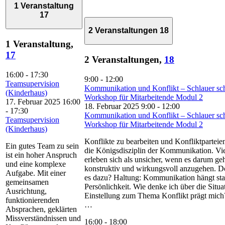
1 Veranstaltung
17
2 Veranstaltungen
18
1 Veranstaltung,
17
2 Veranstaltungen,
18
16:00
-
17:30
9:00
-
12:00
Teamsupervision
Kommunikation und Konflikt – Schlauer sch
(Kinderhaus)
Workshop für Mitarbeitende Modul 2
17. Februar 2025 16:00
18. Februar 2025 9:00
-
12:00
-
17:30
Kommunikation und Konflikt – Schlauer sch
Teamsupervision
Workshop für Mitarbeitende Modul 2
(Kinderhaus)
Konflikte zu bearbeiten und Konfliktparteien
Ein gutes Team zu sein
die Königsdisziplin der Kommunikation. V
ist ein hoher Anspruch
erleben sich als unsicher, wenn es darum geh
und eine komplexe
konstruktiv und wirkungsvoll anzugehen. D
Aufgabe. Mit einer
es dazu? Haltung: Kommunikation hängt sta
gemeinsamen
Persönlichkeit. Wie denke ich über die Situ
Ausrichtung,
Einstellung zum Thema Konflikt prägt mich? 
funktionierenden
…
Absprachen, geklärten
Missverständnissen und
16:00
-
18:00