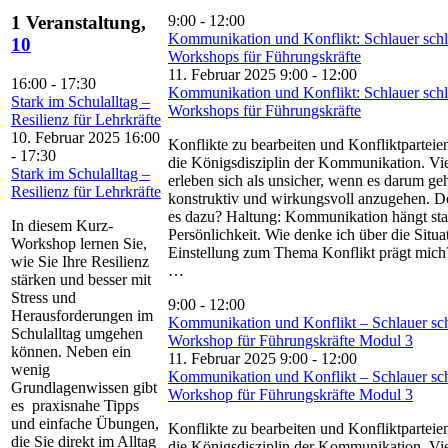
9:00
-
12:00
1 Veranstaltung,
Kommunikation und Konflikt: Schlauer schl
10
Workshops für Führungskräfte
11. Februar 2025 9:00
-
12:00
16:00
-
17:30
Kommunikation und Konflikt: Schlauer schl
Stark im Schulalltag –
Workshops für Führungskräfte
Resilienz für Lehrkräfte
10. Februar 2025 16:00
Konflikte zu bearbeiten und Konfliktparteien
-
17:30
die Königsdisziplin der Kommunikation. V
Stark im Schulalltag –
erleben sich als unsicher, wenn es darum geh
Resilienz für Lehrkräfte
konstruktiv und wirkungsvoll anzugehen. D
es dazu? Haltung: Kommunikation hängt sta
In diesem Kurz-
Persönlichkeit. Wie denke ich über die Situ
Workshop lernen Sie,
Einstellung zum Thema Konflikt prägt mich? 
wie Sie Ihre Resilienz
…
stärken und besser mit
Stress und
9:00
-
12:00
Herausforderungen im
Kommunikation und Konflikt – Schlauer sch
Schulalltag umgehen
Workshop für Führungskräfte Modul 3
können. Neben ein
11. Februar 2025 9:00
-
12:00
wenig
Kommunikation und Konflikt – Schlauer sch
Grundlagenwissen gibt
Workshop für Führungskräfte Modul 3
es praxisnahe Tipps
und einfache Übungen,
Konflikte zu bearbeiten und Konfliktparteien
die Sie direkt im Alltag
die Königsdisziplin der Kommunikation. V