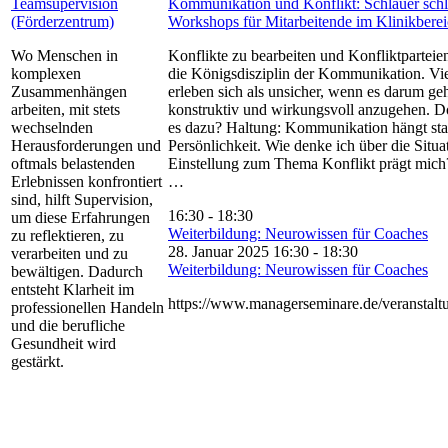
Teamsupervision
Kommunikation und Konflikt: Schlauer schl
(Förderzentrum)
Workshops für Mitarbeitende im Klinikbere
Wo Menschen in
Konflikte zu bearbeiten und Konfliktparteien
komplexen
die Königsdisziplin der Kommunikation. V
Zusammenhängen
erleben sich als unsicher, wenn es darum geh
arbeiten, mit stets
konstruktiv und wirkungsvoll anzugehen. D
wechselnden
es dazu? Haltung: Kommunikation hängt sta
Herausforderungen und
Persönlichkeit. Wie denke ich über die Situ
oftmals belastenden
Einstellung zum Thema Konflikt prägt mich? 
Erlebnissen konfrontiert
…
sind, hilft Supervision,
16:30
-
18:30
um diese Erfahrungen
Weiterbildung: Neurowissen für Coaches
zu reflektieren, zu
28. Januar 2025 16:30
-
18:30
verarbeiten und zu
Weiterbildung: Neurowissen für Coaches
bewältigen. Dadurch
entsteht Klarheit im
https://www.managerseminare.de/veranstalt
professionellen Handeln
und die berufliche
Gesundheit wird
gestärkt.