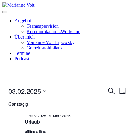
Skip
to
content
Angebot
Teamsupervision
Kommunikations-Workshop
Über mich
Marianne Voit-Lipowsky
Gemeinwohlbilanz
Termine
Podcast
Veranstaltungen
03.02.2025
Veranstal
Veran
Suche
Tag
Ansic
für
Suche
Datum
Navig
wählen.
Ganztägig
2.
und
März
Ansichten
1. März 2025
-
9. März 2025
2025
Urlaub
Navigati
offline
offline