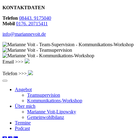
KONTAKTDATEN
Telefon
08443. 9175040
Mobil
0176. 20715411
info@mariannevoit.de
Email >>>
Telefon >>>
Angebot
Teamsupervision
Kommunikations-Workshop
Über mich
Marianne Voit-Lipowsky
Gemeinwohlbilanz
Termine
Podcast