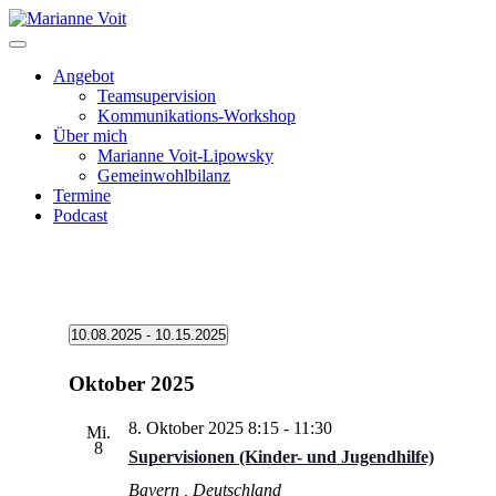
Skip
to
content
Angebot
Teamsupervision
Kommunikations-Workshop
Über mich
Marianne Voit-Lipowsky
Gemeinwohlbilanz
Termine
Podcast
Veranstaltungen
10.08.2025
 - 
10.15.2025
Datum
wählen.
Oktober 2025
8. Oktober 2025 8:15
-
11:30
Mi.
8
Supervisionen (Kinder- und Jugendhilfe)
Bayern
, Deutschland