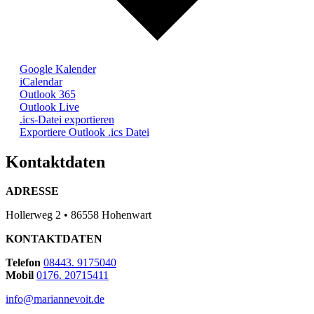
Google Kalender
iCalendar
Outlook 365
Outlook Live
.ics-Datei exportieren
Exportiere Outlook .ics Datei
Kontaktdaten
ADRESSE
Hollerweg 2 • 86558 Hohenwart
KONTAKTDATEN
Telefon
08443. 9175040
Mobil
0176. 20715411
info@mariannevoit.de