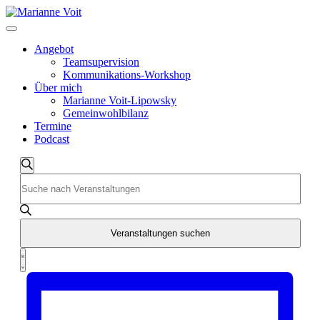
Skip
to
content
Angebot
Teamsupervision
Kommunikations-Workshop
Über mich
Marianne Voit-Lipowsky
Gemeinwohlbilanz
Termine
Podcast
Veranstaltungen
Veranstaltungen
Suche
Bitte
Suche
Schlüsselwort
und
eingeben.
Suche
Ansichten,
nach
Veranstaltungen suchen
Navigation
Veranstaltungen
Veranstaltung
Schlüsselwort.
Liste
Ansichten-
Navigation