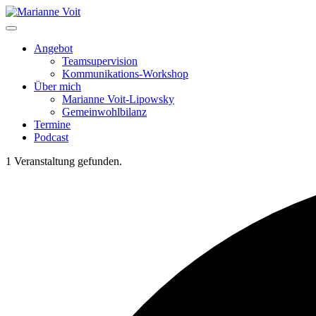
Skip
to
content
Angebot
Teamsupervision
Kommunikations-Workshop
Über mich
Marianne Voit-Lipowsky
Gemeinwohlbilanz
Termine
Podcast
1 Veranstaltung gefunden.