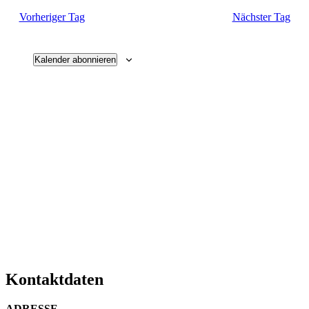
und
Vorheriger Tag
Nächster Tag
Ansichten
Navigati
Kalender abonnieren
Kontaktdaten
ADRESSE