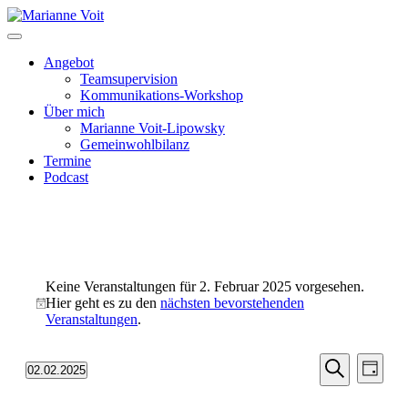
Skip
to
content
Angebot
Teamsupervision
Kommunikations-Workshop
Über mich
Marianne Voit-Lipowsky
Gemeinwohlbilanz
Termine
Podcast
Veranstaltungen
Keine Veranstaltungen für 2. Februar 2025 vorgesehen.
für
Hier geht es zu den
nächsten bevorstehenden
Hinweis
2.
Veranstaltungen
.
Februar
Veransta
Vera
2025
02.02.2025
Tag
Ansic
Suche
Datum
Suche
Navi
wählen.