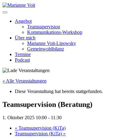
Skip
to
content
Angebot
Teamsupervision
Kommunikations-Workshop
Über mich
Marianne Voit-Lipowsky
Gemeinwohlbilanz
Termine
Podcast
« Alle Veranstaltungen
Diese Veranstaltung hat bereits stattgefunden.
Teamsupervision (Beratung)
1. Oktober 2025 10:00
-
11:30
«
Teamsupervision (KiTa)
Teamsupervision (KiTa)
»