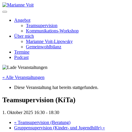
Skip
to
content
Angebot
Teamsupervision
Kommunikations-Workshop
Über mich
Marianne Voit-Lipowsky
Gemeinwohlbilanz
Termine
Podcast
« Alle Veranstaltungen
Diese Veranstaltung hat bereits stattgefunden.
Teamsupervision (KiTa)
1. Oktober 2025 16:30
-
18:30
«
Teamsupervision (Beratung)
Gruppensupervision (Kinder- und Jugendhilfe)
»