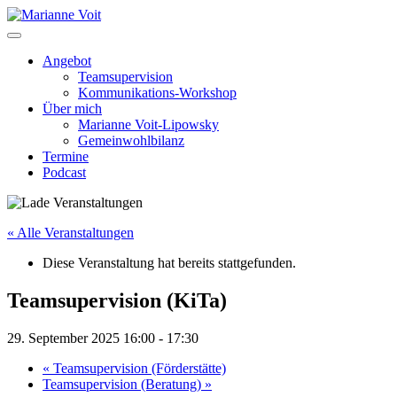
Skip
to
content
Angebot
Teamsupervision
Kommunikations-Workshop
Über mich
Marianne Voit-Lipowsky
Gemeinwohlbilanz
Termine
Podcast
« Alle Veranstaltungen
Diese Veranstaltung hat bereits stattgefunden.
Teamsupervision (KiTa)
29. September 2025 16:00
-
17:30
«
Teamsupervision (Förderstätte)
Teamsupervision (Beratung)
»