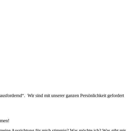
rausfordernd“. Wir sind mit unserer ganzen Persönlichkeit gefordert
ommen!
t meine Ausrichtung für mich stimmig? Was möchte ich? Was gibt mir