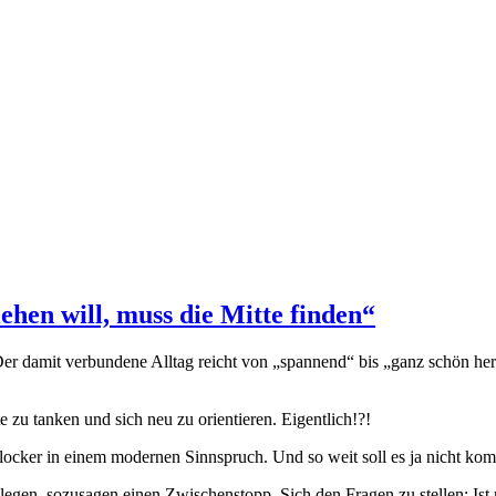
hen will, muss die Mitte finden“
. Der damit verbundene Alltag reicht von „spannend“ bis „ganz schön he
e zu tanken und sich neu zu orientieren. Eigentlich!?!
es locker in einem modernen Sinnspruch. Und so weit soll es ja nicht k
legen, sozusagen einen Zwischenstopp. Sich den Fragen zu stellen: Is