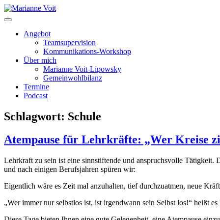
Skip
to
content
Angebot
Teamsupervision
Kommunikations-Workshop
Über mich
Marianne Voit-Lipowsky
Gemeinwohlbilanz
Termine
Podcast
Schlagwort:
Schule
Atempause für Lehrkräfte: „Wer Kreise zie
Lehrkraft zu sein ist eine sinnstiftende und anspruchsvolle Tätigkeit
und nach einigen Berufsjahren spüren wir:
Eigentlich wäre es Zeit mal anzuhalten, tief durchzuatmen, neue Kräft
„Wer immer nur selbstlos ist, ist irgendwann sein Selbst los!“ heißt 
Diese Tage bieten Ihnen eine gute Gelegenheit, eine Atempause einzu