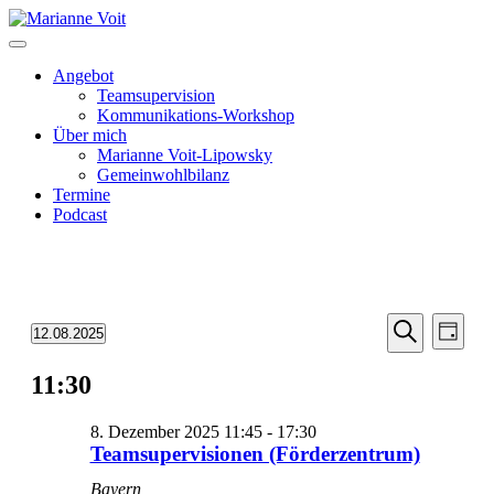
Skip
to
content
Angebot
Teamsupervision
Kommunikations-Workshop
Über mich
Marianne Voit-Lipowsky
Gemeinwohlbilanz
Termine
Podcast
Veransta
Vera
Veranstaltungen
12.08.2025
Tag
Ansic
Suche
Datum
für
Suche
Navi
wählen.
11:30
und
8.
Ansichten
Dezember
8. Dezember 2025 11:45
-
17:30
Navigati
2025
Teamsupervisionen (Förderzentrum)
Bayern