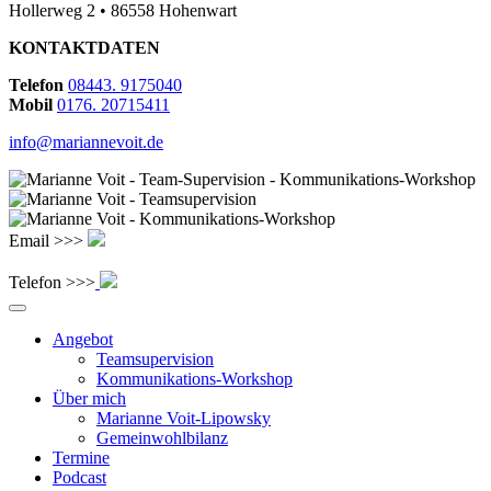
Hollerweg 2 • 86558 Hohenwart
KONTAKTDATEN
Telefon
08443. 9175040
Mobil
0176. 20715411
info@mariannevoit.de
Email >>>
Telefon >>>
Angebot
Teamsupervision
Kommunikations-Workshop
Über mich
Marianne Voit-Lipowsky
Gemeinwohlbilanz
Termine
Podcast