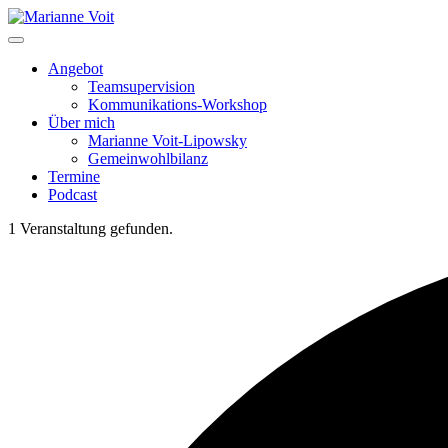
Skip
to
content
Angebot
Teamsupervision
Kommunikations-Workshop
Über mich
Marianne Voit-Lipowsky
Gemeinwohlbilanz
Termine
Podcast
1 Veranstaltung gefunden.