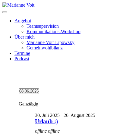
Skip
to
content
Angebot
Teamsupervision
Kommunikations-Workshop
Über mich
Marianne Voit-Lipowsky
Gemeinwohlbilanz
Termine
Podcast
Veranstaltungen
08.06.2025
Datum
für
wählen.
Ganztägig
6.
August
30. Juli 2025
-
26. August 2025
2025
Urlaub :)
offline
offline