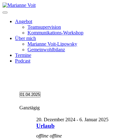
Skip
to
content
Angebot
Teamsupervision
Kommunikations-Workshop
Über mich
Marianne Voit-Lipowsky
Gemeinwohlbilanz
Termine
Podcast
Veranstaltungen
01.04.2025
Datum
für
wählen.
Ganztägig
4.
Januar
20. Dezember 2024
-
6. Januar 2025
2025
Urlaub
offline
offline