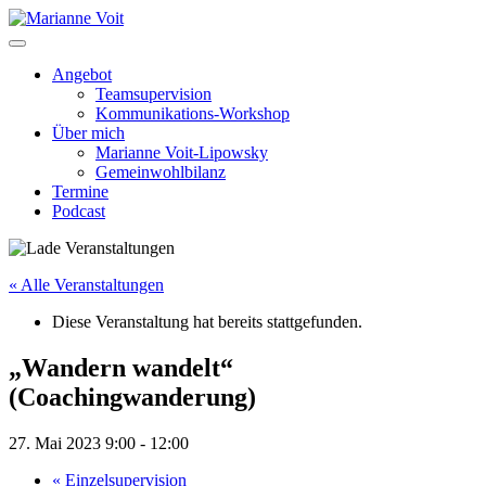
Skip
to
content
Angebot
Teamsupervision
Kommunikations-Workshop
Über mich
Marianne Voit-Lipowsky
Gemeinwohlbilanz
Termine
Podcast
« Alle Veranstaltungen
Diese Veranstaltung hat bereits stattgefunden.
„Wandern wandelt“
(Coachingwanderung)
27. Mai 2023 9:00
-
12:00
«
Einzelsupervision