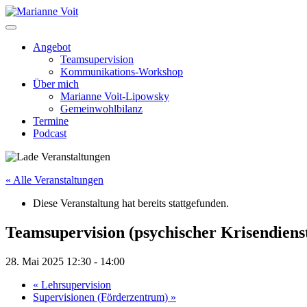
Skip
to
content
Angebot
Teamsupervision
Kommunikations-Workshop
Über mich
Marianne Voit-Lipowsky
Gemeinwohlbilanz
Termine
Podcast
« Alle Veranstaltungen
Diese Veranstaltung hat bereits stattgefunden.
Teamsupervision (psychischer Krisendiens
28. Mai 2025 12:30
-
14:00
«
Lehrsupervision
Supervisionen (Förderzentrum)
»