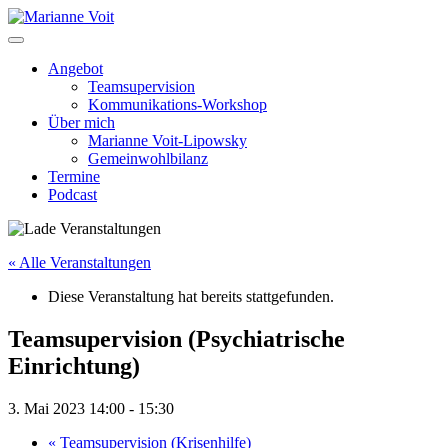
Skip
to
content
Angebot
Teamsupervision
Kommunikations-Workshop
Über mich
Marianne Voit-Lipowsky
Gemeinwohlbilanz
Termine
Podcast
« Alle Veranstaltungen
Diese Veranstaltung hat bereits stattgefunden.
Teamsupervision (Psychiatrische
Einrichtung)
3. Mai 2023 14:00
-
15:30
«
Teamsupervision (Krisenhilfe)