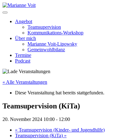
Skip
to
content
Angebot
Teamsupervision
Kommunikations-Workshop
Über mich
Marianne Voit-Lipowsky
Gemeinwohlbilanz
Termine
Podcast
« Alle Veranstaltungen
Diese Veranstaltung hat bereits stattgefunden.
Teamsupervision (KiTa)
20. November 2024 10:00
-
12:00
«
Teamsupervision (Kinder- und Jugendhilfe)
Teamsupervision (KiTa)
»