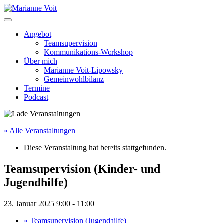
Skip
to
content
Angebot
Teamsupervision
Kommunikations-Workshop
Über mich
Marianne Voit-Lipowsky
Gemeinwohlbilanz
Termine
Podcast
« Alle Veranstaltungen
Diese Veranstaltung hat bereits stattgefunden.
Teamsupervision (Kinder- und
Jugendhilfe)
23. Januar 2025 9:00
-
11:00
«
Teamsupervision (Jugendhilfe)