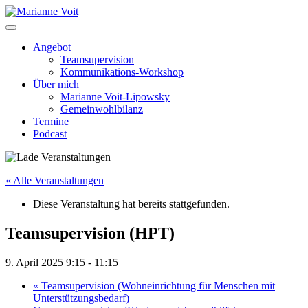
Skip
to
content
Angebot
Teamsupervision
Kommunikations-Workshop
Über mich
Marianne Voit-Lipowsky
Gemeinwohlbilanz
Termine
Podcast
« Alle Veranstaltungen
Diese Veranstaltung hat bereits stattgefunden.
Teamsupervision (HPT)
9. April 2025 9:15
-
11:15
«
Teamsupervision (Wohneinrichtung für Menschen mit
Unterstützungsbedarf)