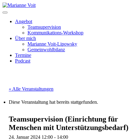
Skip
to
content
Angebot
Teamsupervision
Kommunikations-Workshop
Über mich
Marianne Voit-Lipowsky
Gemeinwohlbilanz
Termine
Podcast
« Alle Veranstaltungen
Diese Veranstaltung hat bereits stattgefunden.
Teamsupervision (Einrichtung für
Menschen mit Unterstützungsbedarf)
24. Januar 2024 12:00
-
14:00