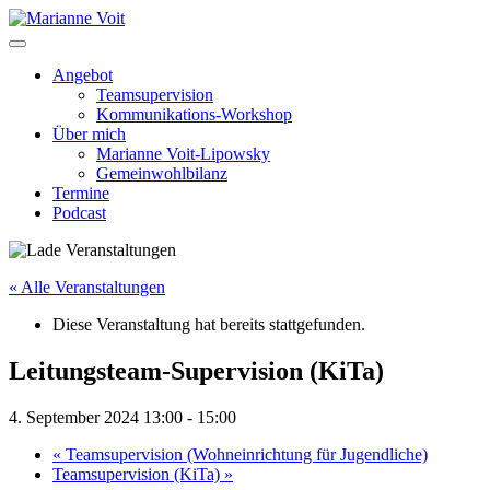
Skip
to
content
Angebot
Teamsupervision
Kommunikations-Workshop
Über mich
Marianne Voit-Lipowsky
Gemeinwohlbilanz
Termine
Podcast
« Alle Veranstaltungen
Diese Veranstaltung hat bereits stattgefunden.
Leitungsteam-Supervision (KiTa)
4. September 2024 13:00
-
15:00
«
Teamsupervision (Wohneinrichtung für Jugendliche)
Teamsupervision (KiTa)
»