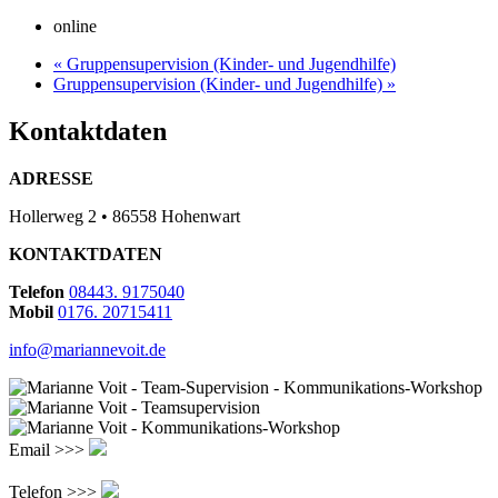
online
«
Gruppensupervision (Kinder- und Jugendhilfe)
Gruppensupervision (Kinder- und Jugendhilfe)
»
Kontaktdaten
ADRESSE
Hollerweg 2 • 86558 Hohenwart
KONTAKTDATEN
Telefon
08443. 9175040
Mobil
0176. 20715411
info@mariannevoit.de
Email >>>
Telefon >>>