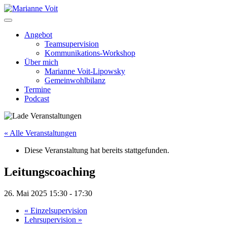
Skip
to
content
Angebot
Teamsupervision
Kommunikations-Workshop
Über mich
Marianne Voit-Lipowsky
Gemeinwohlbilanz
Termine
Podcast
« Alle Veranstaltungen
Diese Veranstaltung hat bereits stattgefunden.
Leitungscoaching
26. Mai 2025 15:30
-
17:30
«
Einzelsupervision
Lehrsupervision
»