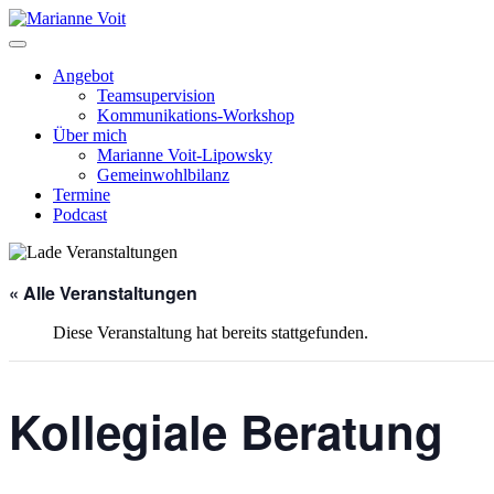
Skip
to
content
Angebot
Teamsupervision
Kommunikations-Workshop
Über mich
Marianne Voit-Lipowsky
Gemeinwohlbilanz
Termine
Podcast
« Alle Veranstaltungen
Diese Veranstaltung hat bereits stattgefunden.
Kollegiale Beratung