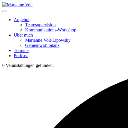
Skip
to
content
Angebot
Teamsupervision
Kommunikations-Workshop
Über mich
Marianne Voit-Lipowsky
Gemeinwohlbilanz
Termine
Podcast
0 Veranstaltungen gefunden.